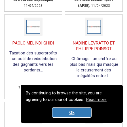
,
11/04/2023
(AFSE)
11/04/2023
PAOLO MELINDI GHIDI
NADINE LEVRATTO ET
PHILIPPE POINSOT
Taxation des superprofits
: un outil de redistribution
Chômage : un chiffre au
des gagnants vers les
plus bas mais qui masque
perdants...
le creusement des
inégalités entre l...
,
,
The conversation
The conversation
By continuing to browse the site, you are
04/04/2023
03/04/2023
agreeing to our use of cookies.
Read more
Ok