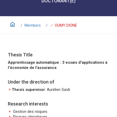
DOCTORANT(E)
home
check
Members
OUMY DIONE
Thesis Title
Apprentissage automatique : 3 essais d'applications à
l'économie de l'assurance
Under the direction of
arrow_right
Thesis supervisor
: Aurélien Saïdi
Research interests
arrow_right
Gestion des risques
arrow_right
Risques climatiques