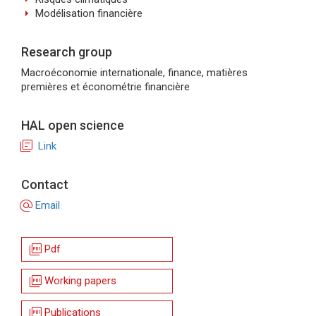
arrow_right
Modélisation financière
Research group
Macroéconomie internationale, finance, matières
premières et économétrie financière
HAL open science
library_books
Link
Contact
alternate_email
Email
picture_as_pdf
Pdf
picture_as_pdf
Working papers
picture_as_pdf
Publications