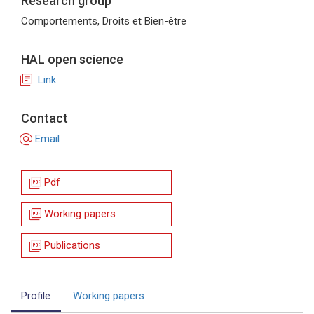
Research group
Comportements, Droits et Bien-être
HAL open science
library_books
Link
Contact
alternate_email
Email
picture_as_pdf
Pdf
picture_as_pdf
Working papers
picture_as_pdf
Publications
Profile
Working papers