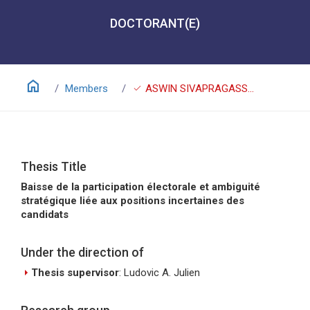
DOCTORANT(E)
home
check
Members
ASWIN SIVAPRAGASSAM
Thesis Title
Baisse de la participation électorale et ambiguité
stratégique liée aux positions incertaines des
candidats
Under the direction of
arrow_right
Thesis supervisor
: Ludovic A. Julien