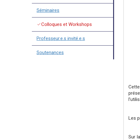
Séminaires
check
Colloques et Workshops
Professeur.e.s invité.e.s
Soutenances
Cette
prése
l’uti
Les p
Sur l