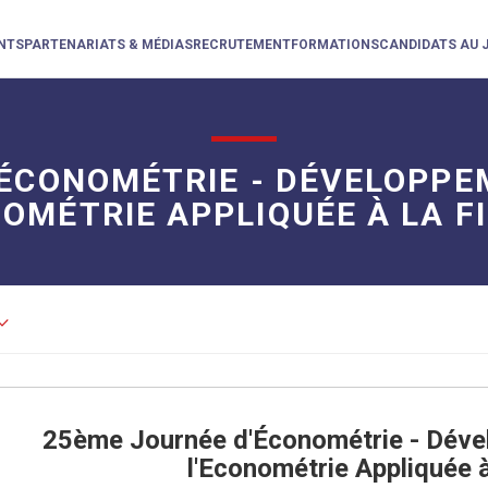
NTS
PARTENARIATS & MÉDIAS
RECRUTEMENT
FORMATIONS
CANDIDATS AU 
'ÉCONOMÉTRIE - DÉVELOPPE
NOMÉTRIE APPLIQUÉE À LA F
d_arrow_down
25ème Journée d'Économétrie - Dév
l'Econométrie Appliquée à