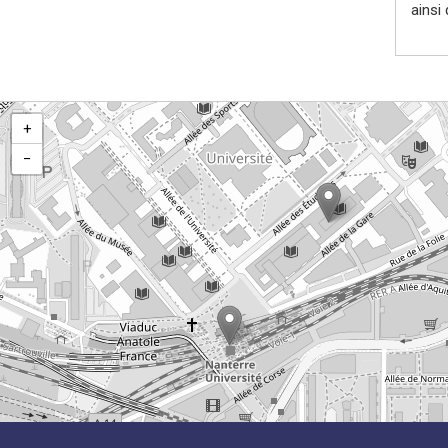
ainsi
+
−