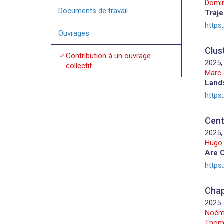
Domin
Documents de travail
Traje
https
Ouvrages
Clus
check
Contribution à un ouvrage
2025,
collectif
Marc-
Lands
https
Cent
2025,
Hugo 
Are C
https
Chap
2025
Noémi 
Thomo