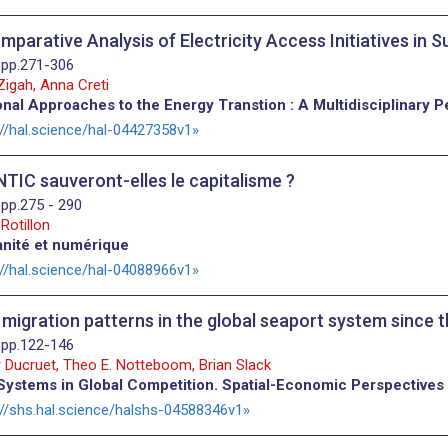
mparative Analysis of Electricity Access Initiatives in 
 pp.271-306
Zigah, Anna Creti
nal Approaches to the Energy Transtion : A Multidisciplinary P
://hal.science/hal-04427358v1
NTIC sauveront-elles le capitalisme ?
 pp.275 - 290
 Rotillon
nité et numérique
://hal.science/hal-04088966v1
 migration patterns in the global seaport system since 
 pp.122-146
 Ducruet, Theo E. Notteboom, Brian Slack
Systems in Global Competition. Spatial-Economic Perspective
://shs.hal.science/halshs-04588346v1