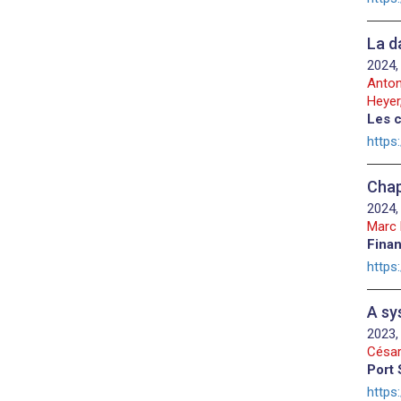
La d
2024,
Anton
Heyer,
Les c
https
Chap
2024,
Marc 
Finan
https
A sy
2023,
César
Port 
https