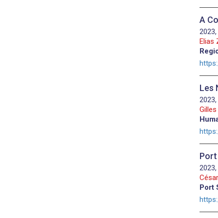
A Co
2023,
Elias 
Regio
https
Les 
2023,
Gilles
Huma
https
Port
2023,
César
Port 
https