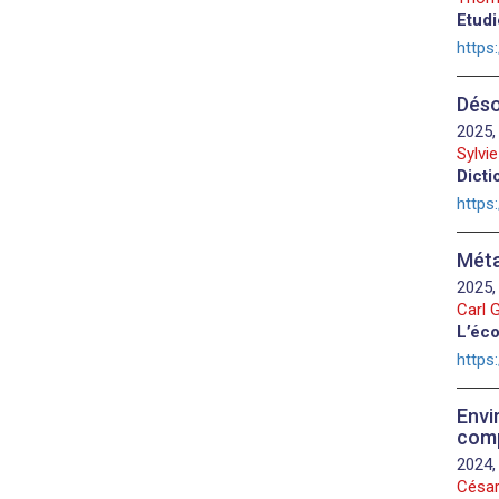
Etudi
https
Déso
2025,
Sylvie
Dicti
https
Méta
2025,
Carl 
L’éc
https
Envi
comp
2024,
César