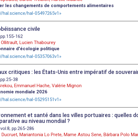
er les changements de comportements alimentaires
://hal.science/hal-05497265v1
béissance civile
 pp.155-162
 Ollitrault, Lucien Thabourey
onnaire d'écologie politique
://hal.science/hal-05357063v1
ux critiques : les États-Unis entre impératif de souverai
 pp.25-38
Grekou, Emmanuel Hache, Valérie Mignon
onomie mondiale 2026
://hal.science/hal-05295151v1
ronnement et santé dans les villes portuaires : quelles
arative au niveau mondial ?
 vol.8, pp.265-286
 Ducruet, Mariantonia Lo Prete, Mame Astou Sene, Bárbara Polo Mar