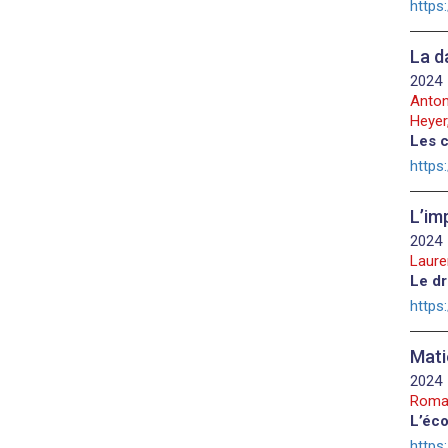
https
La d
2024
Anton
Heyer,
Les c
https
L’im
2024
Laure
Le dr
https
Mati
2024
Romai
L’éc
https