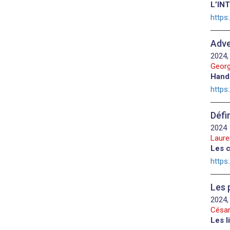
L’INT
https
Adve
2024,
Georg
Hand
https
Défi
2024
Laure
Les c
https
Les 
2024,
César
Les l