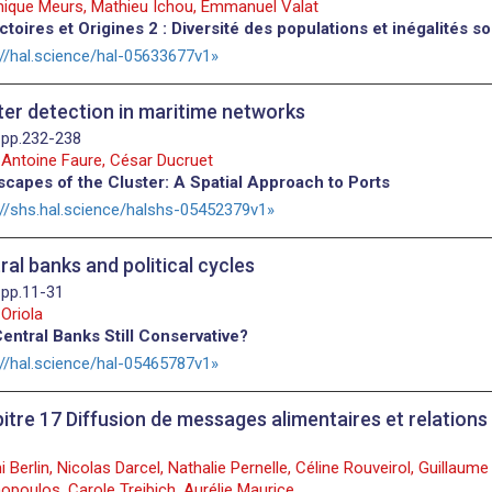
ique Meurs, Mathieu Ichou, Emmanuel Valat
ctoires et Origines 2 : Diversité des populations et inégalités s
://hal.science/hal-05633677v1
ter detection in maritime networks
 pp.232-238
Antoine Faure, César Ducruet
capes of the Cluster: A Spatial Approach to Ports
://shs.hal.science/halshs-05452379v1
ral banks and political cycles
 pp.11-31
Oriola
entral Banks Still Conservative?
://hal.science/hal-05465787v1
itre 17 Diffusion de messages alimentaires et relations 
Berlin, Nicolas Darcel, Nathalie Pernelle, Céline Rouveirol, Guillaume 
poulos, Carole Treibich, Aurélie Maurice