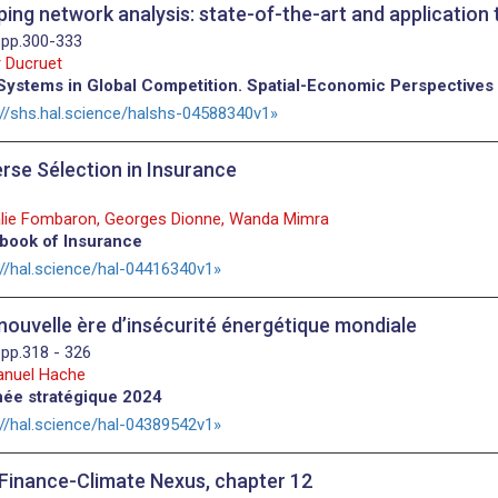
ping network analysis: state-of-the-art and application to
 pp.300-333
 Ducruet
Systems in Global Competition. Spatial-Economic Perspective
://shs.hal.science/halshs-04588340v1
rse Sélection in Insurance
lie Fombaron, Georges Dionne, Wanda Mimra
book of Insurance
://hal.science/hal-04416340v1
nouvelle ère d’insécurité énergétique mondiale
 pp.318 - 326
nuel Hache
ée stratégique 2024
://hal.science/hal-04389542v1
Finance-Climate Nexus, chapter 12