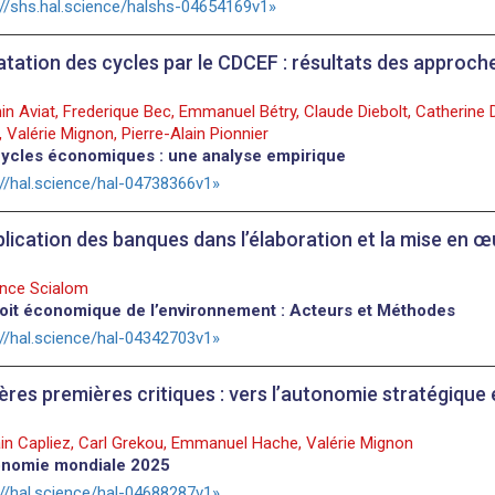
://shs.hal.science/halshs-04654169v1
atation des cycles par le CDCEF : résultats des approc
in Aviat, Frederique Bec, Emmanuel Bétry, Claude Diebolt, Catherine D
 Valérie Mignon, Pierre-Alain Pionnier
ycles économiques : une analyse empirique
://hal.science/hal-04738366v1
plication des banques dans l’élaboration et la mise en 
nce Scialom
oit économique de l’environnement : Acteurs et Méthodes
://hal.science/hal-04342703v1
ères premières critiques : vers l’autonomie stratégique
n Capliez, Carl Grekou, Emmanuel Hache, Valérie Mignon
onomie mondiale 2025
://hal.science/hal-04688287v1