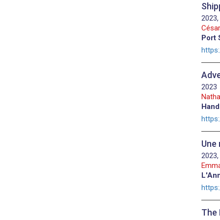
Ship
2023,
César
Port 
https
Adve
2023
Natha
Hand
https
Une 
2023,
Emma
L'Ann
https
The 