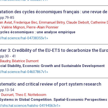
atation des cycles économiques français : une revue de l
 pp.79-85
in Aviat, Frederique Bec, Emmanuel Bétry, Claude Diebolt, Catherine D
 Valérie Mignon, Pierre-Alain Pionnier
ycles économiques : une analyse empirique
://hal.science/hal-04738355v1
ter 3: Credibility of the EU-ETS to decarbonize the E
 pp.30 - 41
Baudry, Béatrice Dumont
cial Stability, Economic Growth and Sustainable Development
://hal.science/hal-04607867v1
stematic and critical review of port system research
 pp.13-54
 Ducruet, Theo E. Notteboom
Systems in Global Competition. Spatial-Economic Perspective
://shs.hal.science/halshs-04194563v1