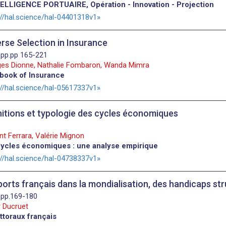
ELLIGENCE PORTUAIRE, Opération - Innovation - Projection
://hal.science/hal-04401318v1
rse Selection in Insurance
 pp.pp 165-221
es Dionne, Nathalie Fombaron, Wanda Mimra
book of Insurance
://hal.science/hal-05617337v1
nitions et typologie des cycles économiques
nt Ferrara, Valérie Mignon
ycles économiques : une analyse empirique
://hal.science/hal-04738337v1
ports français dans la mondialisation, des handicaps str
 pp.169-180
 Ducruet
ittoraux français