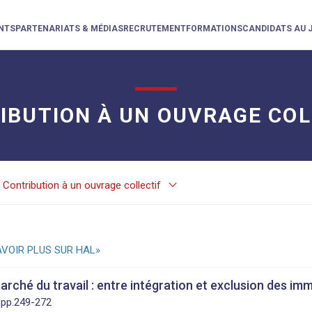
NTS
PARTENARIATS & MÉDIAS
RECRUTEMENT
FORMATIONS
CANDIDATS AU 
IBUTION À UN OUVRAGE COL
keyboard_arrow_down
Contribution à un ouvrage collectif
AVOIR PLUS SUR HAL
arché du travail : entre intégration et exclusion des im
 pp.249-272