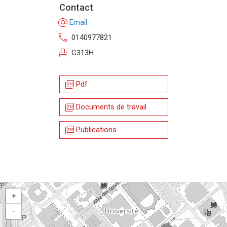
Contact
alternate_email
Email
call
0140977821
event_seat
G313H
picture_as_pdf
Pdf
picture_as_pdf
Documents de travail
picture_as_pdf
Publications
+
−