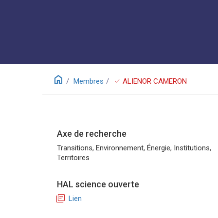
home
check
Membres
ALIENOR CAMERON
Axe de recherche
Transitions, Environnement, Énergie, Institutions,
Territoires
HAL science ouverte
library_books
Lien