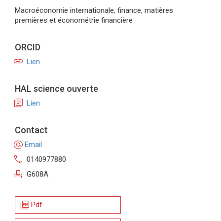
Macroéconomie internationale, finance, matières
premières et économétrie financière
ORCID
link
Lien
HAL science ouverte
library_books
Lien
Contact
alternate_email
Email
call
0140977880
event_seat
G608A
picture_as_pdf
Pdf