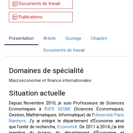
picture_as_pdf
Documents de travail
picture_as_pdf
Publications
Présentation
Article
Ouvrage
Chapitre
Documents de travail
Domaines de spécialité
Macroéconomie et finance internationales
Situation actuelle
Depuis Novembre 2010, je suis Professeure de Sciences
Economiques à
l'
UFR SEGMI
(Sciences Économiques,
Gestion, Mathématiques, Informatique) de l'
Université Paris
Nanterre
. J'y ai intégré le département
d'Économie
ainsi
que l'unité de recherche,
EconomiX
. De 2011 à 2014, j'ai été
membre du bureau du département
d'Économie
et