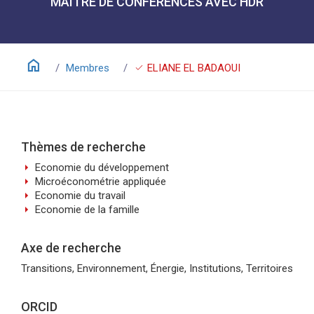
MAÎTRE DE CONFÉRENCES AVEC HDR
home
check
Membres
ELIANE EL BADAOUI
Thèmes de recherche
arrow_right
Economie du développement
arrow_right
Microéconométrie appliquée
arrow_right
Economie du travail
arrow_right
Economie de la famille
Axe de recherche
Transitions, Environnement, Énergie, Institutions, Territoires
ORCID