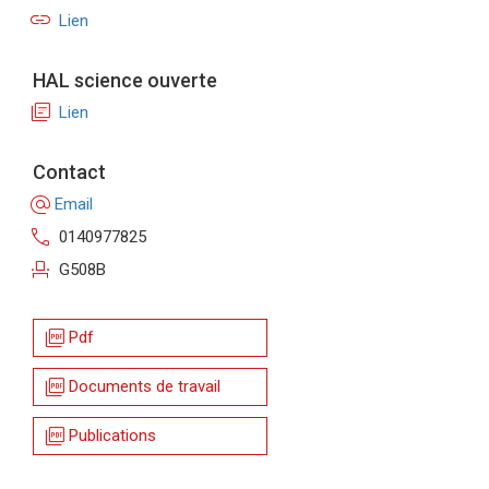
link
Lien
HAL science ouverte
library_books
Lien
Contact
alternate_email
Email
call
0140977825
event_seat
G508B
picture_as_pdf
Pdf
picture_as_pdf
Documents de travail
picture_as_pdf
Publications