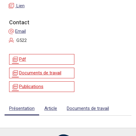
library_books
Lien
Contact
alternate_email
Email
event_seat
G522
picture_as_pdf
Pdf
picture_as_pdf
Documents de travail
picture_as_pdf
Publications
Présentation
Article
Documents de travail