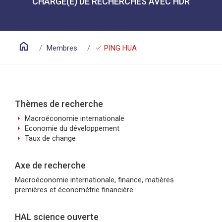
CHARGÉ(E) DE RECHERCHES AVEC HDR
home
check
Membres
PING HUA
Thèmes de recherche
arrow_right
Macroéconomie internationale
arrow_right
Economie du développement
arrow_right
Taux de change
Axe de recherche
Macroéconomie internationale, finance, matières
premières et économétrie financière
HAL science ouverte