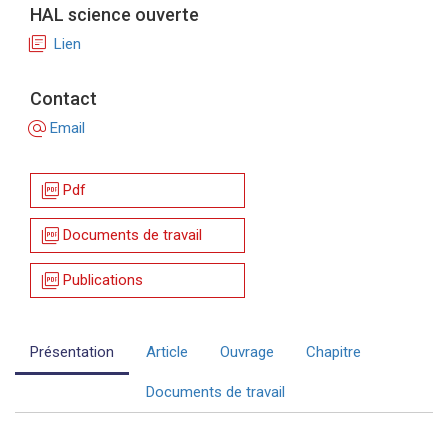
HAL science ouverte
library_books
Lien
Contact
alternate_email
Email
picture_as_pdf
Pdf
picture_as_pdf
Documents de travail
picture_as_pdf
Publications
Présentation
Article
Ouvrage
Chapitre
Documents de travail