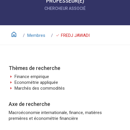
PROFESSEUR(E)
CHERCHEUR ASSOCIÉ
home
check
Membres
FREDJ JAWADI
Thèmes de recherche
arrow_right
Finance empirique
arrow_right
Econométrie appliquée
arrow_right
Marchés des commodités
Axe de recherche
Macroéconomie internationale, finance, matières
premières et économétrie financière