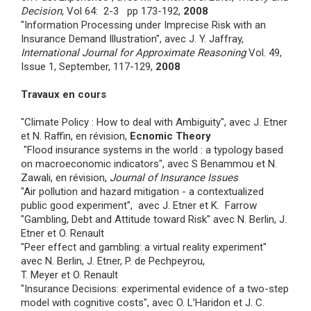
Decision
, Vol 64: 2-3 pp 173-192,
2008
"Information Processing under Imprecise Risk with an
Insurance Demand Illustration", avec J. Y. Jaffray,
International Journal for Approximate Reasoning
Vol. 49,
Issue 1, September, 117-129,
2008
Travaux en cours
"Climate Policy : How to deal with Ambiguity", avec J. Etner
et N. Raffin, en révision,
Ecnomic Theory
"Flood insurance systems in the world : a typology based
on macroeconomic indicators", avec S Benammou et N.
Zawali, en révision,
Journal of Insurance Issues
"Air pollution and hazard mitigation - a contextualized
public good experiment", avec J. Etner et K. Farrow
"Gambling, Debt and Attitude toward Risk" avec N. Berlin, J.
Etner et O. Renault
"Peer effect and gambling: a virtual reality experiment"
avec N. Berlin, J. Etner, P. de Pechpeyrou,
T. Meyer et O. Renault
"Insurance Decisions: experimental evidence of a two-step
model with cognitive costs", avec O. L’Haridon et J. C.