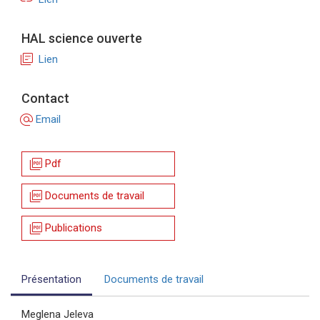
HAL science ouverte
library_books
Lien
Contact
alternate_email
Email
picture_as_pdf
Pdf
picture_as_pdf
Documents de travail
picture_as_pdf
Publications
Présentation
Documents de travail
Meglena Jeleva