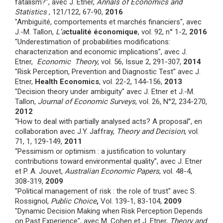
fatalism?", avec J. Etner,
Annals of Economics and
Statistics
, 121/122, 67-90,
2016
"Ambiguïté, comportements et marchés financiers", avec
J.-M. Tallon,
L’a
ctualité économique
, vol. 92, n° 1-2,
2016
"Underestimation of probabilities modifications:
characterization and economic implications", avec J.
Etner,
Economic Theory
, vol. 56, Issue 2, 291-307,
2014
"Risk Perception, Prevention and Diagnostic Test" avec J.
Etner,
Health Economics
, vol. 22-2, 144-156,
2013
"Decision theory under ambiguity" avec J. Etner et J.-M.
Tallon,
Journal of Economic Surveys
, vol. 26, N°2, 234-270,
2012
“How to deal with partially analysed acts? A proposal”, en
collaboration avec J.Y. Jaffray,
Theory and Decision
, vol.
71, 1, 129-149,
2011
“Pessimism or optimism : a justification to voluntary
contributions toward environmental quality”, avec J. Etner
et P. A. Jouvet,
Australian Economic Papers
, vol. 48-4,
308-319,
2009
"Political management of risk : the role of trust" avec S.
Rossignol,
Public Choice
,
Vol. 139-1, 83-104,
2009
"Dynamic Decision Making when Risk Perception Depends
on Past Experience", avec M. Cohen et J. Etner,
Theory and