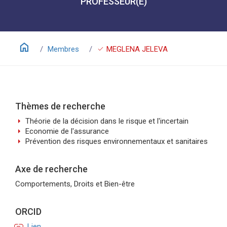
PROFESSEUR(E)
home
check
Membres
MEGLENA JELEVA
Thèmes de recherche
arrow_right
Théorie de la décision dans le risque et l'incertain
arrow_right
Economie de l'assurance
arrow_right
Prévention des risques environnementaux et sanitaires
Axe de recherche
Comportements, Droits et Bien-être
ORCID
link
Lien