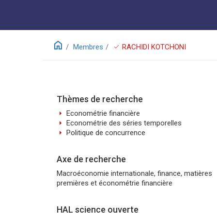
home
check
Membres
RACHIDI KOTCHONI
Thèmes de recherche
arrow_right
Econométrie financière
arrow_right
Econométrie des séries temporelles
arrow_right
Politique de concurrence
Axe de recherche
Macroéconomie internationale, finance, matières
premières et économétrie financière
HAL science ouverte