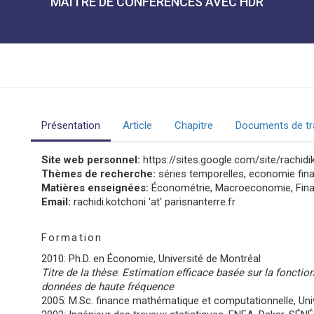
MAÎTRE DE CONFÉRENCES AVEC HDR
Présentation
Article
Chapitre
Documents de tra
Site web personnel:
https://sites.google.com/site/rachidi
Thèmes de recherche:
séries temporelles, economie fina
Matières enseignées:
Économétrie, Macroeconomie, Fin
Email:
rachidi.kotchoni 'at' parisnanterre.fr
Formation
2010: Ph.D. en Économie, Université de Montréal
Titre de la thèse
:
Estimation efficace basée sur la fonction
données de haute fréquence
2005: M.Sc. finance mathématique et computationnelle, Uni