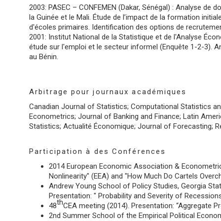
2003: PASEC – CONFEMEN (Dakar, Sénégal) :
Analyse de do
la Guinée et le Mali. Étude de l’impact de la formation init
d'écoles primaires. Identification des options de recrutemen
2001: Institut National de la Statistique et de l'Analyse É
étude sur l'emploi et le secteur informel (Enquête 1-2-3). 
au Bénin.
Arbitrage pour journaux académiques
Canadian Journal of Statistics; Computational Statistics an
Econometrics; Journal of Banking and Finance; Latin Ameri
Statistics; Actualité Économique; Journal of Forecasting; Re
Participation à des Conférences
2014 European Economic Association & Econometric
Nonlinearity" (EEA) and "How Much Do Cartels Overc
Andrew Young School of Policy Studies, Georgia Stat
Presentation: " Probability and Severity of Recession
th
48
CEA meeting (2014). Presentation: “Aggregate Pr
2nd Summer School of the Empirical Political Econom