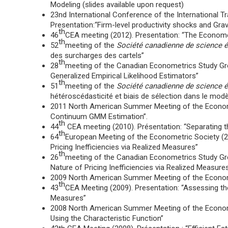
Modeling (slides available upon request)
23nd International Conference of the International T
Presentation:“Firm-level productivity shocks and Grav
th
46
CEA meeting (2012). Presentation: “The Econome
th
52
meeting of the
Société canadienne de science
des surcharges des cartels”
th
28
meeting of the Canadian Econometrics Study Gro
Generalized Empirical Likelihood Estimators”
th
51
meeting of the
Société canadienne de science 
hétéroscédasticité et biais de sélection dans le modèl
2011 North American Summer Meeting of the Economet
Continuum GMM Estimation”.
th
44
CEA meeting (2010). Présentation: “Separating the
th
64
European Meeting of the Econometric Society (20
Pricing Inefficiencies via Realized Measures”
th
26
meeting of the Canadian Econometrics Study Gro
Nature of Pricing Inefficiencies via Realized Measure
2009 North American Summer Meeting of the Econom
th
43
CEA Meeting (2009). Presentation: “Assessing the 
Measures”
2008 North American Summer Meeting of the Econometr
Using the Characteristic Function”