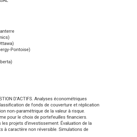
NÉGAL
Nanterre
mics)
Ottawa)
Cergy-Pontoise)
lberta)
ESTION D'ACTIFS. Analyses économétriques
sification de fonds de couverture et réplication
ion non-paramétrique de la valeur à risque.
e pour le choix de portefeuilles financiers.
les projets d'investissement. Évaluation de la
nts à caractère non réversible. Simulations de