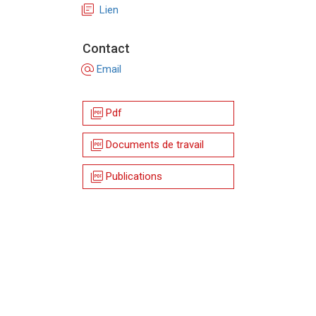
library_books
Lien
Contact
alternate_email
Email
picture_as_pdf
Pdf
picture_as_pdf
Documents de travail
picture_as_pdf
Publications