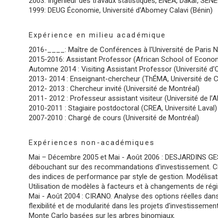
2003: Ingénieur des travaux statistiques, ENEA, Dakar, SÉ
1999: DEUG Économie, Université d'Abomey Calavi (Bénin)
Expérience en milieu académique
2016-____: Maître de Conférences à l'Université de Paris 
2015-2016: Assistant Professor (African School of Econo
Automne 2014 : Visiting Assistant Professor (Université d'
2013- 2014 : Enseignant-chercheur (ThÉMA, Université de 
2012- 2013 : Chercheur invité (Université de Montréal)
2011- 2012 : Professeur assistant visiteur (Université de l’A
2010-2011 : Stagiaire postdoctoral (CREA, Université Laval)
2007-2010 : Chargé de cours (Université de Montréal)
Expériences non-académiques
Mai – Décembre 2005 et Mai - Août 2006 : DESJARDINS G
débouchant sur des recommandations d'investissement. Clas
des indices de performance par style de gestion. Modélisat
Utilisation de modèles à facteurs et à changements de régim
Mai - Août 2004 : CIRANO. Analyse des options réelles dans 
flexibilité et de modularité dans les projets d'investisseme
Monte Carlo basées sur les arbres binomiaux.