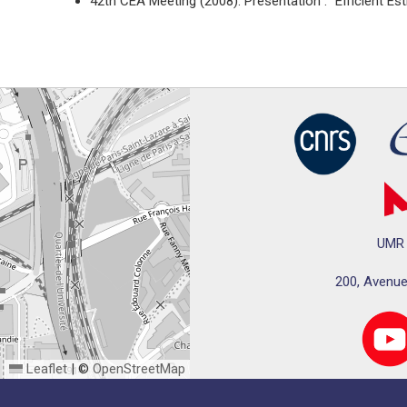
42th CEA Meeting (2008). Présentation : “Efficient Es
UMR 
200, Avenue
Leaflet
|
©
OpenStreetMap