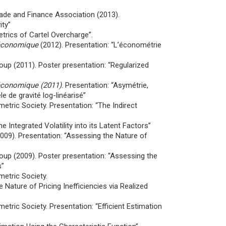
rade and Finance Association (2013).
ity”
trics of Cartel Overcharge”.
 économique
(2012). Presentation: “L’économétrie
up (2011). Poster presentation: “Regularized
économique (2011)
. Presentation: “Asymétrie,
e de gravité log-linéarisé”
ric Society. Presentation: “The Indirect
 Integrated Volatility into its Latent Factors”
09). Presentation: “Assessing the Nature of
up (2009). Poster presentation: “Assessing the
s”
etric Society.
Nature of Pricing Inefficiencies via Realized
ic Society. Presentation: “Efficient Estimation