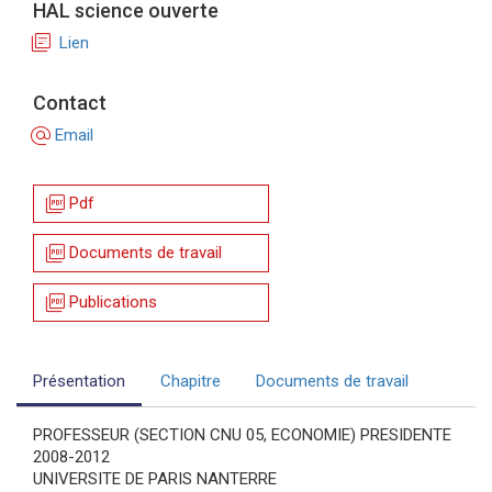
HAL science ouverte
library_books
Lien
Contact
alternate_email
Email
picture_as_pdf
Pdf
picture_as_pdf
Documents de travail
picture_as_pdf
Publications
Présentation
Chapitre
Documents de travail
PROFESSEUR (SECTION CNU 05, ECONOMIE) PRESIDENTE
2008-2012
UNIVERSITE DE PARIS NANTERRE