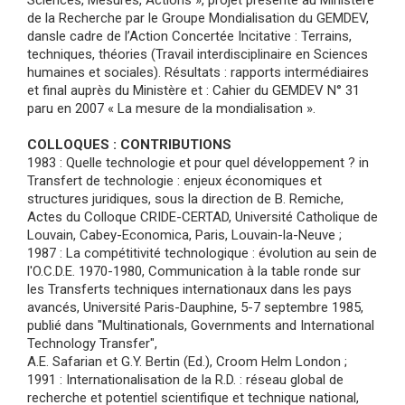
Sciences, Mesures, Actions », projet présenté au Ministère
de la Recherche par le Groupe Mondialisation du GEMDEV,
dansle cadre de l’Action Concertée Incitative : Terrains,
techniques, théories (Travail interdisciplinaire en Sciences
humaines et sociales). Résultats : rapports intermédiaires
et final auprès du Ministère et : Cahier du GEMDEV N° 31
paru en 2007 « La mesure de la mondialisation ».
COLLOQUES : CONTRIBUTIONS
1983 : Quelle technologie et pour quel développement ? in
Transfert de technologie : enjeux économiques et
structures juridiques, sous la direction de B. Remiche,
Actes du Colloque CRIDE-CERTAD, Université Catholique de
Louvain, Cabey-Economica, Paris, Louvain-la-Neuve ;
1987 : La compétitivité technologique : évolution au sein de
l'O.C.D.E. 1970-1980, Communication à la table ronde sur
les Transferts techniques internationaux dans les pays
avancés, Université Paris-Dauphine, 5-7 septembre 1985,
publié dans "Multinationals, Governments and International
Technology Transfer",
A.E. Safarian et G.Y. Bertin (Ed.), Croom Helm London ;
1991 : Internationalisation de la R.D. : réseau global de
recherche et potentiel scientifique et technique national,