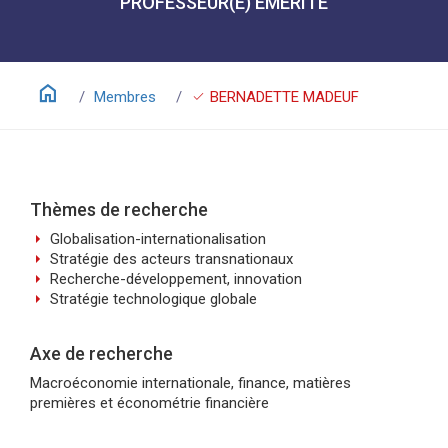
PROFESSEUR(E) ÉMÉRITE
home
check
Membres
BERNADETTE MADEUF
Thèmes de recherche
arrow_right
Globalisation-internationalisation
arrow_right
Stratégie des acteurs transnationaux
arrow_right
Recherche-développement, innovation
arrow_right
Stratégie technologique globale
Axe de recherche
Macroéconomie internationale, finance, matières
premières et économétrie financière