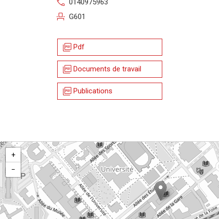
call
0140975963
event_seat
G601
picture_as_pdf
Pdf
picture_as_pdf
Documents de travail
picture_as_pdf
Publications
+
−