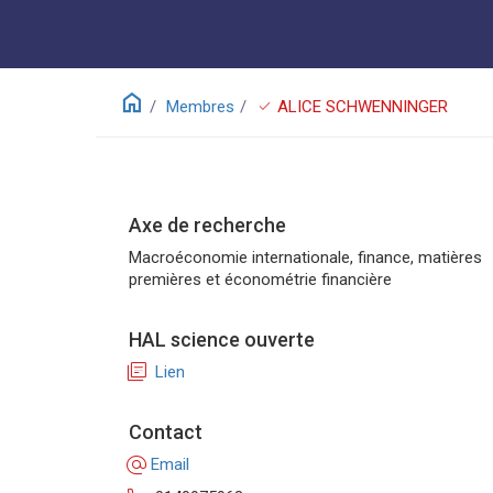
home
check
Membres
ALICE SCHWENNINGER
Axe de recherche
Macroéconomie internationale, finance, matières
premières et économétrie financière
HAL science ouverte
library_books
Lien
Contact
alternate_email
Email