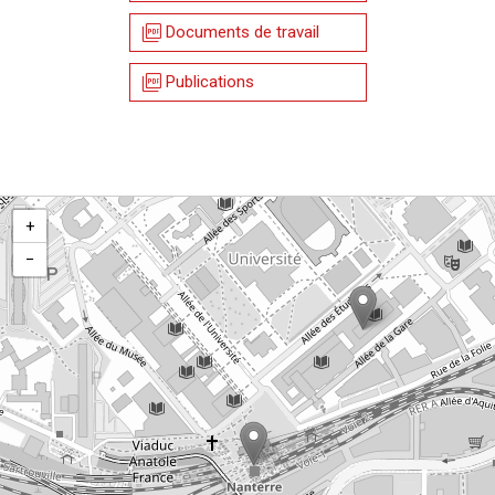
picture_as_pdf
Documents de travail
picture_as_pdf
Publications
+
−