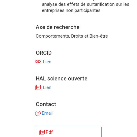
analyse des effets de surtarification sur les
entreprises non participantes
Axe de recherche
Comportements, Droits et Bien-être
ORCID
link
Lien
HAL science ouverte
library_books
Lien
Contact
alternate_email
Email
picture_as_pdf
Pdf