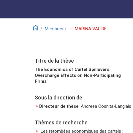
home
check
Membres
MARINA VALIDE
Titre de la thèse
The Economics of Cartel Spillovers:
Overcharge Effects on Non-Participating
Firms
Sous la direction de
arrow_right
Directeur de thèse
: Andreea Cosnita-Langlais
Thèmes de recherche
arrow_right
Les retombées économiques des cartels :