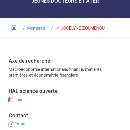
JEUNES DOCTEURS ET ATER
home
check
Membres
JOCELYNE ZOUMENOU
Axe de recherche
Macroéconomie internationale, finance, matières
premières et économétrie financière
HAL science ouverte
library_books
Lien
Contact
alternate_email
Email