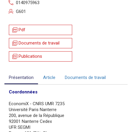
call
0140975963
event_seat
G601
picture_as_pdf
Pdf
picture_as_pdf
Documents de travail
picture_as_pdf
Publications
Présentation
Article
Documents de travail
Coordonnées
EconomiX - CNRS UMR 7235
Université Paris Nanterre
200, avenue de la République
92001 Nanterre Cedex
UFR SEGMI