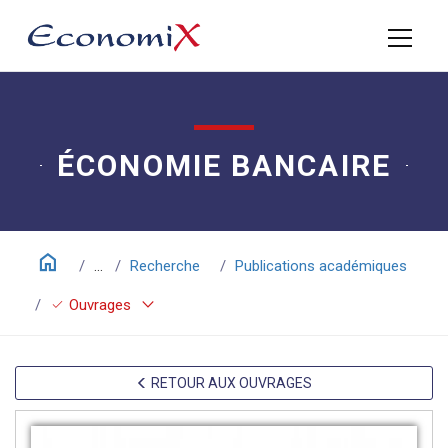
ÉCONOMIE BANCAIRE
home
...
Recherche
Publications académiques
keyboard_arrow_down
check
Ouvrages
RETOUR AUX OUVRAGES