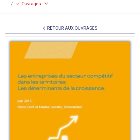
keyboard_arrow_down
check
Ouvrages
RETOUR AUX OUVRAGES