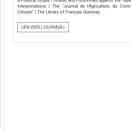
a Political Utopia / Graslin and Forbonnais against the Ta
Interpretations / The "Journal de l'Agriculture, du C
Citoyen" / The Library of Français Quesnay.
LIEN VERS L'OUVRAGE