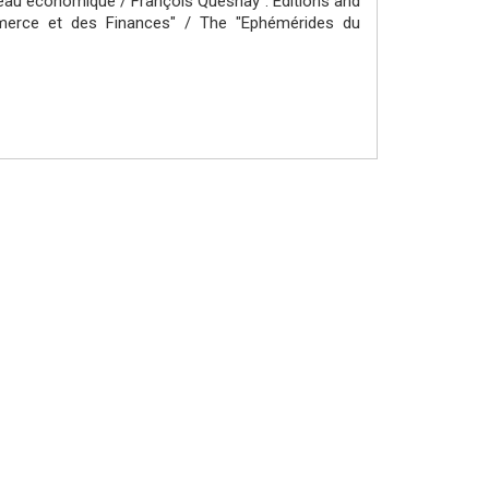
bleau économique / François Quesnay : Editions and
ommerce et des Finances" / The "Ephémérides du