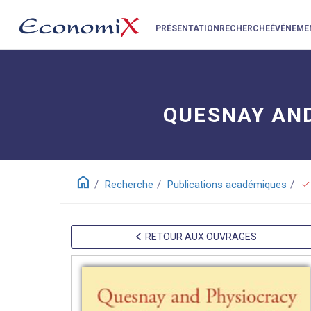
PRÉSENTATION
RECHERCHE
ÉVÉNEME
QUESNAY AND
home
check
Recherche
Publications académiques
RETOUR AUX OUVRAGES