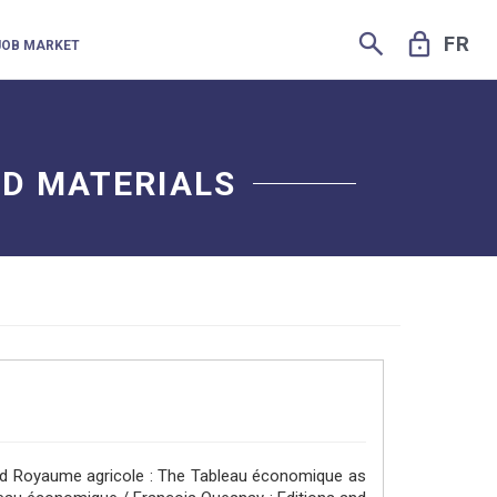
SEARCH
LOCK
FR
JOB MARKET
ND MATERIALS
 and Royaume agricole : The Tableau économique as