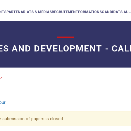
NTS
PARTENARIATS & MÉDIAS
RECRUTEMENT
FORMATIONS
CANDIDATS AU 
ES AND DEVELOPMENT - CAL
d_arrow_down
our
 submission of papers is closed.