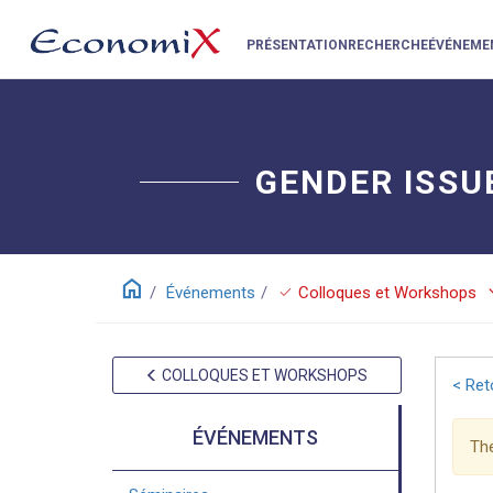
PRÉSENTATION
RECHERCHE
ÉVÉNEME
GENDER ISSU
home
keyboar
check
Événements
Colloques et Workshops
COLLOQUES ET WORKSHOPS
< Ret
ÉVÉNEMENTS
The