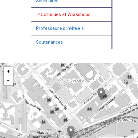
Séminaires
check
Colloques et Workshops
Professeur.e.s invité.e.s
Soutenances
+
−