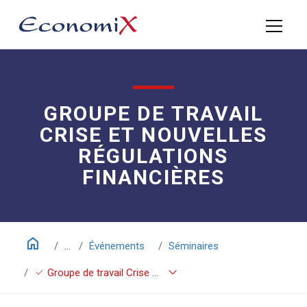
GROUPE DE TRAVAIL
CRISE ET NOUVELLES
RÉGULATIONS
FINANCIÈRES
home
...
Événements
Séminaires
keyboard_arrow_down
check
Groupe de travail Crise et nouvelles régulations financières