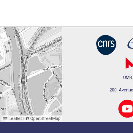
UMR 
200, Avenue
Leaflet
|
©
OpenStreetMap