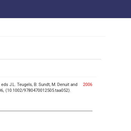
eds J.L. Teugels, B. Sundt, M. Denuit and
2006
2006, ⟨10.1002/9780470012505.taa052⟩.