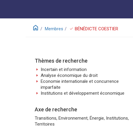
home
check
Membres
BÉNÉDICTE COESTIER
Thèmes de recherche
arrow_right
Incertain et information
arrow_right
Analyse économique du droit
arrow_right
Economie internationale et concurrence
imparfaite
arrow_right
Institutions et développement économique
Axe de recherche
Transitions, Environnement, Énergie, Institutions,
Territoires