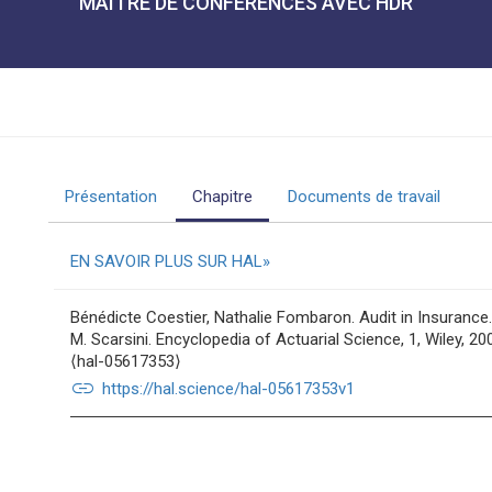
MAÎTRE DE CONFÉRENCES AVEC HDR
Présentation
Chapitre
Documents de travail
EN SAVOIR PLUS SUR HAL
Bénédicte Coestier, Nathalie Fombaron. Audit in Insurance. 
M. Scarsini. Encyclopedia of Actuarial Science, 1, Wiley, 
⟨hal-05617353⟩
link
https://hal.science/hal-05617353v1