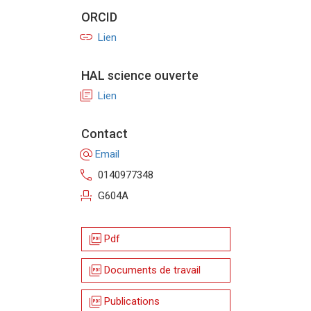
ORCID
link
Lien
HAL science ouverte
library_books
Lien
Contact
alternate_email
Email
call
0140977348
event_seat
G604A
picture_as_pdf
Pdf
picture_as_pdf
Documents de travail
picture_as_pdf
Publications