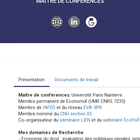
MAÎTRE DE CONFÉRENCES
Présentation
Documents de travail
Maître de conférences
, Université Paris Nanterre
Membre permanent de EconomiX (UMR CNRS 7235)
Membre de
l'AFED
et du réseau
EVA-3PR
Membre nommé du
CNU section 05
Co-organisateur du
séminaire LIEN
et du
wébinaire EcoPoF
Mes domaines de Recherche
- Economie du droit : évaluation des politiques pénales, priso