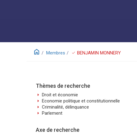
home
check
Membres
BENJAMIN MONNERY
Thèmes de recherche
arrow_right
Droit et économie
arrow_right
Economie politique et constitutionnelle
arrow_right
Criminalité, délinquance
arrow_right
Parlement
Axe de recherche