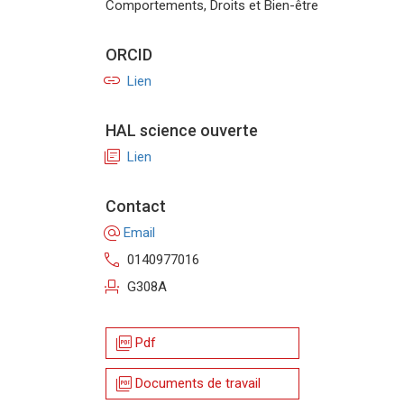
Comportements, Droits et Bien-être
ORCID
link
Lien
HAL science ouverte
library_books
Lien
Contact
alternate_email
Email
call
0140977016
event_seat
G308A
picture_as_pdf
Pdf
picture_as_pdf
Documents de travail