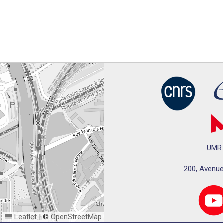
UMR 
200, Avenue
Leaflet
|
©
OpenStreetMap