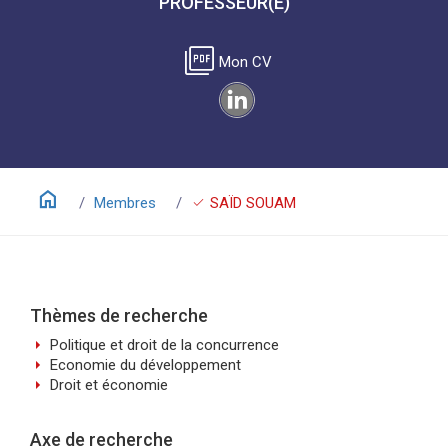
PROFESSEUR(E)
picture_as_pdf
Mon CV
home
check
Membres
SAÏD SOUAM
Thèmes de recherche
arrow_right
Politique et droit de la concurrence
arrow_right
Economie du développement
arrow_right
Droit et économie
Axe de recherche