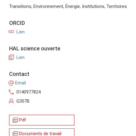
Transitions, Environnement, Énergie, Institutions, Territoires
ORCID
link
Lien
HAL science ouverte
library_books
Lien
Contact
alternate_email
Email
call
0140977824
event_seat
G307B
picture_as_pdf
Pdf
picture_as_pdf
Documents de travail