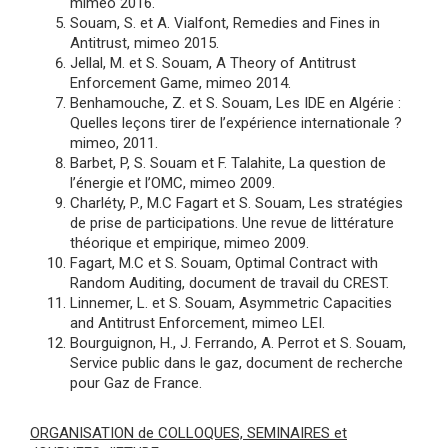
mimeo 2016.
Souam, S. et A. Vialfont, Remedies and Fines in
Antitrust, mimeo 2015.
Jellal, M. et S. Souam, A Theory of Antitrust
Enforcement Game, mimeo 2014.
Benhamouche, Z. et S. Souam, Les IDE en Algérie :
Quelles leçons tirer de l’expérience internationale ?
mimeo, 2011.
Barbet, P, S. Souam et F. Talahite, La question de
l’énergie et l’OMC, mimeo 2009.
Charléty, P., M.C Fagart et S. Souam, Les stratégies
de prise de participations. Une revue de littérature
théorique et empirique, mimeo 2009.
Fagart, M.C et S. Souam, Optimal Contract with
Random Auditing, document de travail du CREST.
Linnemer, L. et S. Souam, Asymmetric Capacities
and Antitrust Enforcement, mimeo LEI.
Bourguignon, H., J. Ferrando, A. Perrot et S. Souam,
Service public dans le gaz, document de recherche
pour Gaz de France.
ORGANISATION de COLLOQUES, SEMINAIRES et