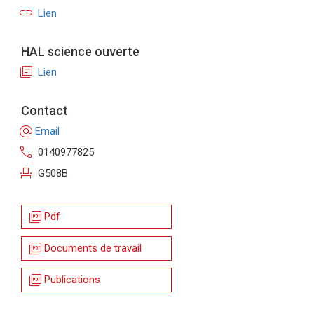
link
Lien
HAL science ouverte
library_books
Lien
Contact
alternate_email
Email
call
0140977825
event_seat
G508B
picture_as_pdf
Pdf
picture_as_pdf
Documents de travail
picture_as_pdf
Publications