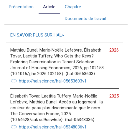
Présentation
Article
Chapitre
Documents de travail
EN SAVOIR PLUS SUR HAL
Mathieu Bunel, Marie‐Noëlle Lefebvre, Élisabeth
2026
Tovar, Laetitia Tuffery. Who Gets the Keys?
Exploring Discrimination in Tenant Selection.
Journal of Housing Economics, 2026, pp.102158.
⟨10.1016/j.jhe.2026.102158⟩. ⟨hal-05653603⟩
link
https://hal.science/hal-05653603v1
Élisabeth Tovar, Laetitia Tuffery, Marie-Noëlle
2025
Lefebvre, Mathieu Bunel. Accès au logement : la
couleur de peau plus discriminante que le nom.
The Conversation France, 2025,
⟨10.64628/aak.sd9sew6de⟩. ⟨hal-05348036⟩
link
https://hal.science/hal-05348036v1