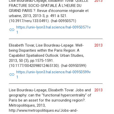
Lise Bourdeau-Lepage, Elisabeth Tovar. QUELLE
2013
FRACTURE SOCIO-SPATIALE À L'HEURE DU
GRAND PARIS ?. Revue d'économie régionale et
urbaine, 2013, 2013-3, p. 491 à 521.
⟨10.3917/reru.133.0491⟩. ⟨hal-00950571⟩
https://univ-lyon3.hal.science/hal-00950571v
link
1
Elisabeth Tovar, Lise Bourdeau-Lepage. Well-
2013
being Disparities within the Paris Region: A
Capabilist Spatialised Outlook. Urban Studies,
2013, 50 (3), pp.1575-1591.
⟨10.1177/0042098012465130⟩. ⟨hal-00950599⟩
https://univ-lyon3.hal.science/hal-00950599v
link
1
Lise Bourdeau-Lepage, Elisabeth Tovar. Jobs and
2013
geography: can the "functional hypercentrality" of
Paris be an asset for the surrounding region?.
Métropolitiques, 2013,
http://www.metropolitiques.eu/Jobs-and-