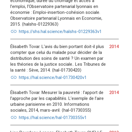
économique, durée du chômage et accès à
l’emploi, l’Observatoire partenarial lyonnais en
économie : Emploi-insertion-cohésion sociale.
Observatoire partenarial Lyonnais en Economie,
2015. ⟨halshs-01229363⟩
link
https://shs.hal.science/halshs-01229363v1
Élisabeth Tovar. L'avis du bien portant doit-il plus
2014
compter que celui du malade pour décider de la
distribution des soins de santé ? Un examen par
les théories de la justice sociale.. Les Tribunes de
la santé : Sève, 2014. ⟨hal-01730420⟩
link
https://hal.science/hal-01730420v1
Élisabeth Tovar. Mesurer la pauvreté : l’apport de
2014
l’approche par les capabilités. L’exemple de l’aire
urbaine parisienne en 2010. Informations
sociales, 2014, mars-avril. ⟨hal-01730355⟩
link
https://hal.science/hal-01730355v1