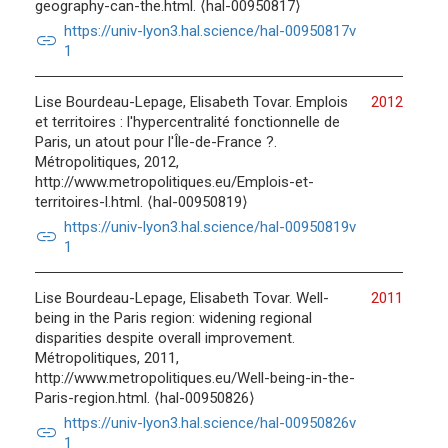
geography-can-the.html. ⟨hal-00950817⟩
https://univ-lyon3.hal.science/hal-00950817v
link
1
Lise Bourdeau-Lepage, Elisabeth Tovar. Emplois
2012
et territoires : l'hypercentralité fonctionnelle de
Paris, un atout pour l'Île-de-France ?.
Métropolitiques, 2012,
http://www.metropolitiques.eu/Emplois-et-
territoires-l.html. ⟨hal-00950819⟩
https://univ-lyon3.hal.science/hal-00950819v
link
1
Lise Bourdeau-Lepage, Elisabeth Tovar. Well-
2011
being in the Paris region: widening regional
disparities despite overall improvement.
Métropolitiques, 2011,
http://www.metropolitiques.eu/Well-being-in-the-
Paris-region.html. ⟨hal-00950826⟩
https://univ-lyon3.hal.science/hal-00950826v
link
1