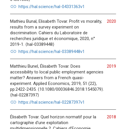
link
https://hal.science/hal-04331363v1
Mathieu Bunal, Elisabeth Tovar. Profit vs morality,
2020
results from a survey experiment on
discrimination. Cahiers du Laboratoire de
recherches juridique et économique, 2020, n°
2019-1. ⟨hal-03389448⟩
link
https://hal.science/hal-03389448v1
Matthieu Bunel, Élisabeth Tovar. Does
2019
accessibility to local public employment agencies
matter? Answers from a French quasi-
experiment. Applied Economics, 2019, 51 (22),
pp.2422-2435. ⟨10.1080/00036846.2018.1545079⟩.
⟨hal-02287397⟩
link
https://hal.science/hal-02287397v1
Élisabeth Tovar. Quel horizon normatif pour la
2018
cartographie d'une exploitation
multidimensionnelle ?. Cahiers d'Economie