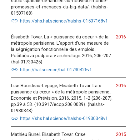
socio-spatiale-de-lancien-au-nouveau-monde-
promesses-et-menaces-du-big-data/. ⟨halshs-
01507168⟩
link
https://shs.hal.science/halshs-01507168v1
Élisabeth Tovar. La « puissance du coeur » de la
2016
métropole parisienne. L’apport d’une mesure de
la ségrégation fonctionnelle des emplois..
Počítačová podpora v archeologii, 2016, 206-207.
⟨hal-01730425⟩
link
https://hal.science/hal-01730425v1
Lise Bourdeau-Lepage, Elisabeth Tovar. La «
2016
puissance du cœur » de la métropole parisienne..
Economie et Prévision, 2016, 2015, 1-2 (206-207),
pp.39 à 53. ⟨10.3917/ecop.206.0039⟩. ⟨halshs-
01930348⟩
link
https://shs.hal.science/halshs-01930348v1
Mathieu Bunel, Elisabeth Tovar. Crise
2015