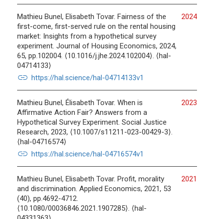
Mathieu Bunel, Elisabeth Tovar. Fairness of the
2024
first-come, first-served rule on the rental housing
market: Insights from a hypothetical survey
experiment. Journal of Housing Economics, 2024,
65, pp.102004. ⟨10.1016/j.jhe.2024.102004⟩. ⟨hal-
04714133⟩
link
https://hal.science/hal-04714133v1
Mathieu Bunel, Élisabeth Tovar. When is
2023
Affirmative Action Fair? Answers from a
Hypothetical Survey Experiment. Social Justice
Research, 2023, ⟨10.1007/s11211-023-00429-3⟩.
⟨hal-04716574⟩
link
https://hal.science/hal-04716574v1
Mathieu Bunel, Elisabeth Tovar. Profit, morality
2021
and discrimination. Applied Economics, 2021, 53
(40), pp.4692-4712.
⟨10.1080/00036846.2021.1907285⟩. ⟨hal-
04331363⟩