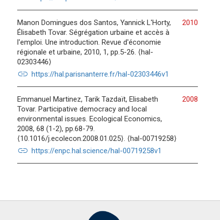
Manon Domingues dos Santos, Yannick L'Horty,
2010
Élisabeth Tovar. Ségrégation urbaine et accès à
l'emploi. Une introduction. Revue d'économie
régionale et urbaine, 2010, 1, pp.5-26. ⟨hal-
02303446⟩
link
https://hal.parisnanterre.fr/hal-02303446v1
Emmanuel Martinez, Tarik Tazdaït, Elisabeth
2008
Tovar. Participative democracy and local
environmental issues. Ecological Economics,
2008, 68 (1-2), pp.68-79.
⟨10.1016/j.ecolecon.2008.01.025⟩. ⟨hal-00719258⟩
link
https://enpc.hal.science/hal-00719258v1