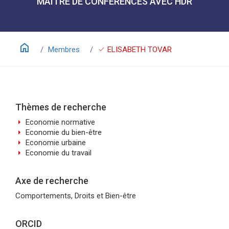
MAÎTRE DE CONFÉRENCES AVEC HDR
home
check
Membres
ELISABETH TOVAR
Thèmes de recherche
arrow_right
Economie normative
arrow_right
Economie du bien-être
arrow_right
Economie urbaine
arrow_right
Economie du travail
Axe de recherche
Comportements, Droits et Bien-être
ORCID