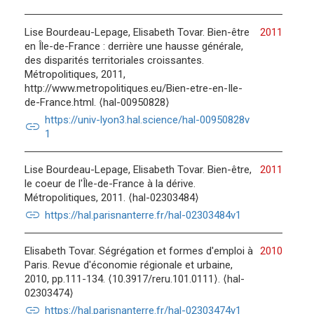
Lise Bourdeau-Lepage, Elisabeth Tovar. Bien-être
2011
en Île-de-France : derrière une hausse générale,
des disparités territoriales croissantes.
Métropolitiques, 2011,
http://www.metropolitiques.eu/Bien-etre-en-Ile-
de-France.html. ⟨hal-00950828⟩
https://univ-lyon3.hal.science/hal-00950828v
link
1
Lise Bourdeau-Lepage, Elisabeth Tovar. Bien-être,
2011
le coeur de l'Île-de-France à la dérive.
Métropolitiques, 2011. ⟨hal-02303484⟩
link
https://hal.parisnanterre.fr/hal-02303484v1
Elisabeth Tovar. Ségrégation et formes d'emploi à
2010
Paris. Revue d'économie régionale et urbaine,
2010, pp.111-134. ⟨10.3917/reru.101.0111⟩. ⟨hal-
02303474⟩
link
https://hal.parisnanterre.fr/hal-02303474v1