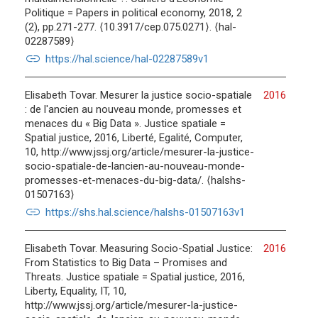
Politique = Papers in political economy, 2018, 2
(2), pp.271-277. ⟨10.3917/cep.075.0271⟩. ⟨hal-
02287589⟩
link
https://hal.science/hal-02287589v1
Elisabeth Tovar. Mesurer la justice socio-spatiale
2016
: de l'ancien au nouveau monde, promesses et
menaces du « Big Data ». Justice spatiale =
Spatial justice, 2016, Liberté, Egalité, Computer,
10, http://www.jssj.org/article/mesurer-la-justice-
socio-spatiale-de-lancien-au-nouveau-monde-
promesses-et-menaces-du-big-data/. ⟨halshs-
01507163⟩
link
https://shs.hal.science/halshs-01507163v1
Elisabeth Tovar. Measuring Socio-Spatial Justice:
2016
From Statistics to Big Data – Promises and
Threats. Justice spatiale = Spatial justice, 2016,
Liberty, Equality, IT, 10,
http://www.jssj.org/article/mesurer-la-justice-